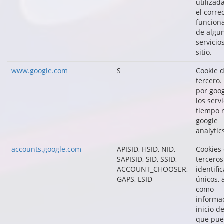
utilizad
el corre
funcion
de algu
servicio
sitio.
www.google.com
S
Cookie 
tercero.
por goo
los servi
tiempo r
google
analytic
accounts.google.com
APISID, HSID, NID,
Cookies
SAPISID, SID, SSID,
terceros
ACCOUNT_CHOOSER,
identifi
GAPS, LSID
únicos, 
como
informa
inicio d
que pu