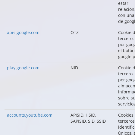
estar
relacio
con una
de googl
apis.google.com
OTZ
Cookie 
tercero.
por goo
el botón
google p
play.google.com
NID
Cookie 
tercero.
por goo
almacen
informa
sobre s
servicios
accounts.youtube.com
APISID, HSID,
Cookies
SAPISID, SID, SSID
terceros
identifi
únicos, 