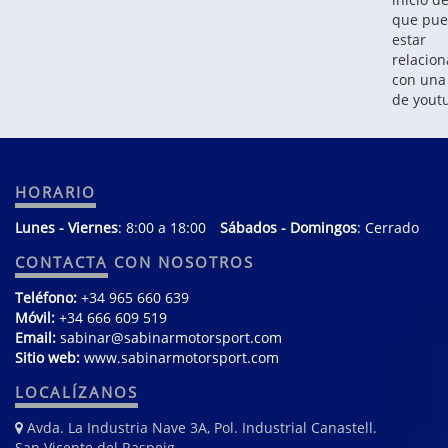
que pu
estar
relacio
con una
de yout
HORARIO
Lunes - Viernes
: 8:00 a 18:00
Sábados - Domingos
: Cerrado
CONTACTA
CON NOSOTROS
Teléfono:
+34 965 660 639
Móvil:
+34 666 609 519
Email:
sabinar@sabinarmotorsport.com
Sitio web:
www.sabinarmotorsport.com
LOCALÍZANOS
Avda. La Industria Nave 3A, Pol. Industrial Canastell.
San Vicente del Raspeig.