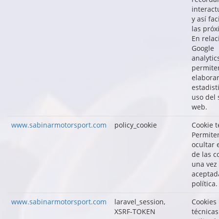
interact
y así fac
las próx
En relac
Google
analytic
permite
elabora
estadist
uso del 
web.
www.sabinarmotorsport.com
policy_cookie
Cookie t
Permite
ocultar 
de las c
una vez
aceptad
política.
www.sabinarmotorsport.com
laravel_session,
Cookies
XSRF-TOKEN
técnicas