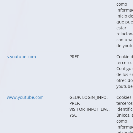
como
informa
inicio d
que pu
estar
relacio
con una
de yout
s.youtube.com
PREF
Cookie 
tercero.
Configu
de los s
ofrecido
youtube
www.youtube.com
GEUP, LOGIN_INFO,
Cookies
PREF,
terceros
VISITOR_INFO1_LIVE,
identifi
YSC
únicos, 
como
informa
inicio d